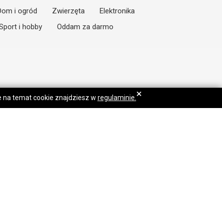
Dom i ogród
Zwierzęta
Elektronika
Sport i hobby
Oddam za darmo
×
je na temat cookie znajdziesz w
regulaminie.