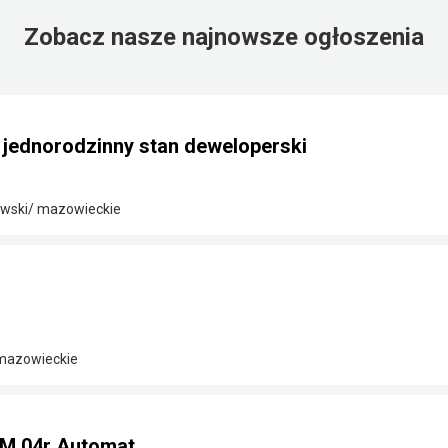
Zobacz nasze najnowsze ogłoszenia
ednorodzinny stan deweloperski
wski/ mazowieckie
 mazowieckie
KM 04r Automat