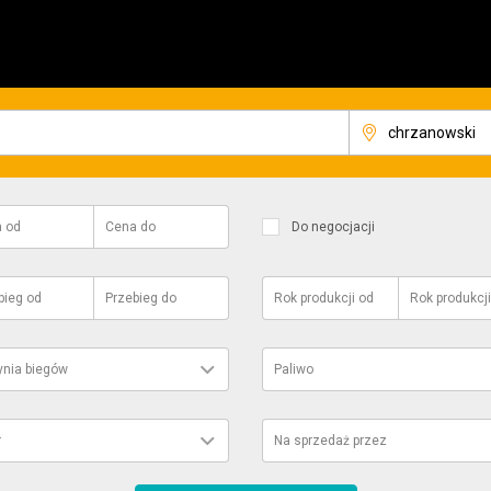
a
od
Cena
do
Do negocjacji
bieg
od
Przebieg
do
Rok produkcji
od
Rok produkcji
ynia biegów
Paliwo
r
Na sprzedaż przez