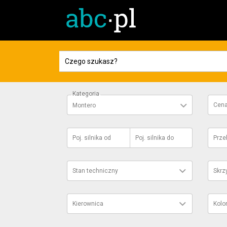
Kategoria
Cen
Montero
Poj. silnika
od
Poj. silnika
do
Prze
Stan techniczny
Skrz
Kierownica
Kolo