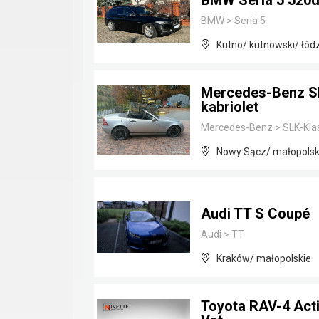
BMW Seria 5 520d
BMW
>
Seria 5
Kutno/ kutnowski/ łód
Mercedes-Benz SL
kabriolet
Mercedes-Benz
>
SLK-Kla
Nowy Sącz/ małopolsk
Audi TT S Coupé
Audi
>
TT
Kraków/ małopolskie
Toyota RAV-4 Acti