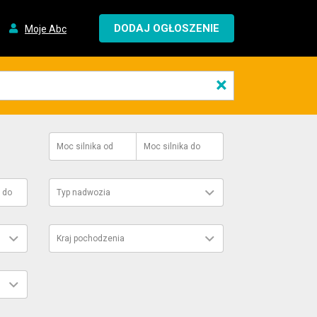
DODAJ OGŁOSZENIE
Moje Abc
×
Moc silnika
od
Moc silnika
do
do
Typ nadwozia
Kraj pochodzenia