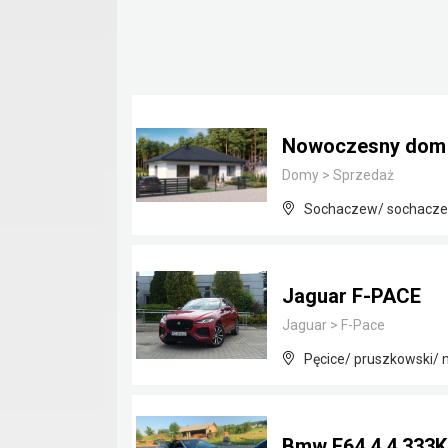
Nowoczesny dom j
Domy
>
Sprzedaż
Sochaczew/ sochacze
Jaguar F-PACE
Jaguar
>
F-Pace
Pęcice/ pruszkowski/
Bmw E64 4.4 333