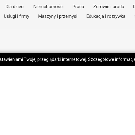
Dla dzieci
Nieruchomości
Praca
Zdrowie i uroda
Usługi i firmy
Maszyny i przemysł
Edukacja i rozrywka
 ustawieniami Twojej przeglądarki internetowej. Szczegółowe informac