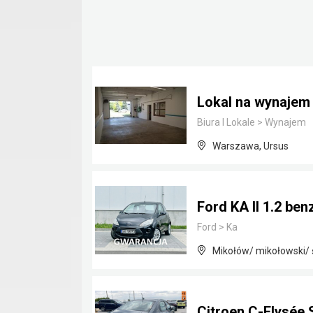
Lokal na wynaje
Biura I Lokale
>
Wynajem
Warszawa, Ursus
Ford KA II 1.2 be
Ford
>
Ka
Mikołów/ mikołowski/ 
Citroen C-Elysée 