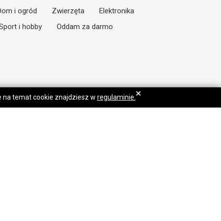
Dom i ogród
Zwierzęta
Elektronika
Sport i hobby
Oddam za darmo
×
je na temat cookie znajdziesz w
regulaminie.