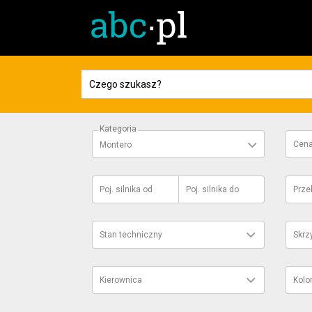
Kategoria
Cen
Montero
Poj. silnika
od
Poj. silnika
do
Prze
Stan techniczny
Skrz
Kierownica
Kolo