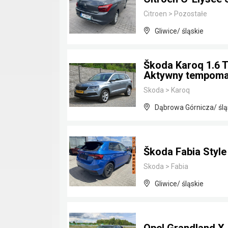
Citroen
>
Pozostałe
Gliwice/ śląskie
Škoda Karoq 1.6 
Aktywny tempoma
Skoda
>
Karoq
Dąbrowa Górnicza/ ślą
Škoda Fabia Styl
Skoda
>
Fabia
Gliwice/ śląskie