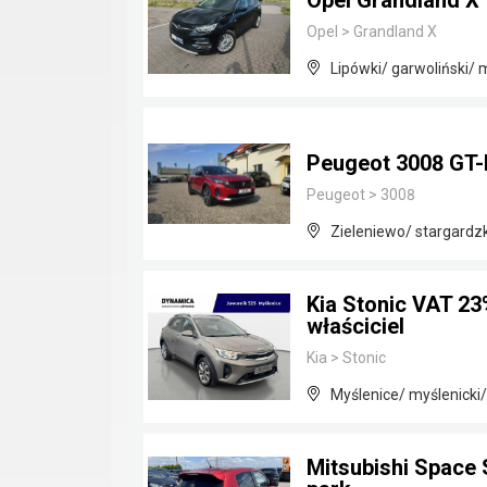
Opel Grandland X
Opel
>
Grandland X
Lipówki/ garwoliński/
Peugeot 3008 GT-
Peugeot
>
3008
Zieleniewo/ stargardz
Kia Stonic VAT 23
właściciel
Kia
>
Stonic
Myślenice/ myślenicki
Mitsubishi Space 