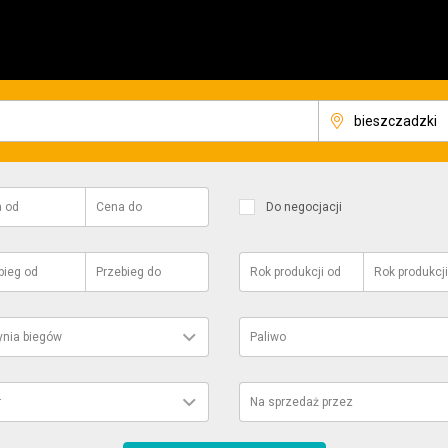
a
od
Cena
do
Do negocjacji
bieg
od
Przebieg
do
Rok produkcji
od
Rok produkcji
ynia biegów
Paliwo
r
Na sprzedaż przez