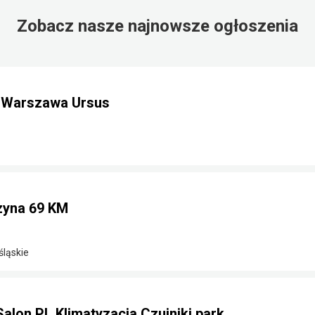
Zobacz nasze najnowsze ogłoszenia
m Warszawa Ursus
nzyna 69 KM
śląskie
Salon PL Klimatyzacja Czujniki park.