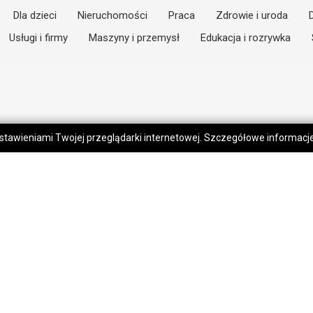
Dla dzieci
Nieruchomości
Praca
Zdrowie i uroda
Usługi i firmy
Maszyny i przemysł
Edukacja i rozrywka
 ustawieniami Twojej przeglądarki internetowej. Szczegółowe informac