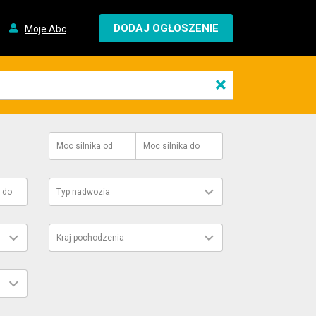
DODAJ OGŁOSZENIE
Moje Abc
×
Moc silnika
od
Moc silnika
do
do
Typ nadwozia
Kraj pochodzenia