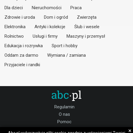
Dla dzieci
Nieruchomości
Praca
Zdrowie i uroda
Dom i ogród
Zwierzęta
Elektronika
Antyki i kolekcje
Ślub i wesele
Rolnictwo
Usługi i firmy
Maszyny i przemysł
Edukacja i rozrywka
Sport i hobby
Oddam za darmo
Wymiana / zamiana
Przyjaciele i randki
Regulamin
O nas
Pomoc
Kontakt
×