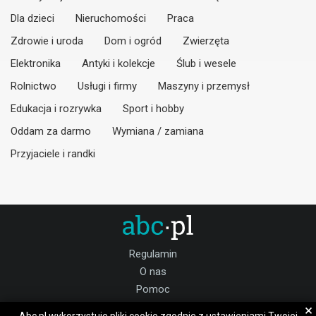
Dla dzieci
Nieruchomości
Praca
Zdrowie i uroda
Dom i ogród
Zwierzęta
Elektronika
Antyki i kolekcje
Ślub i wesele
Rolnictwo
Usługi i firmy
Maszyny i przemysł
Edukacja i rozrywka
Sport i hobby
Oddam za darmo
Wymiana / zamiana
Przyjaciele i randki
Regulamin
O nas
Pomoc
Kontakt
×