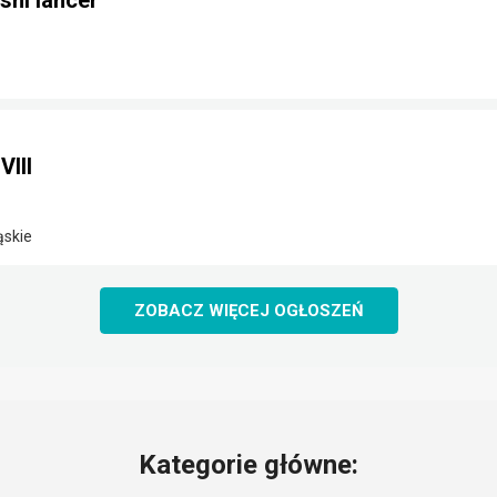
shi lancer
VIII
ąskie
ZOBACZ WIĘCEJ OGŁOSZEŃ
Kategorie główne: