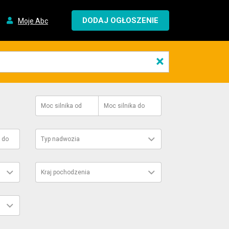
DODAJ OGŁOSZENIE
Moje Abc
×
Moc silnika
od
Moc silnika
do
do
Typ nadwozia
Kraj pochodzenia