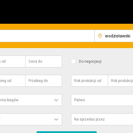
a
od
Cena
do
Do negocjacji
bieg
od
Przebieg
do
Rok produkcji
od
Rok produkcji
ynia biegów
Paliwo
r
Na sprzedaż przez