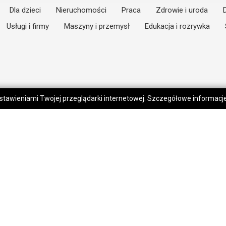
Dla dzieci
Nieruchomości
Praca
Zdrowie i uroda
Usługi i firmy
Maszyny i przemysł
Edukacja i rozrywka
 ustawieniami Twojej przeglądarki internetowej. Szczegółowe informac