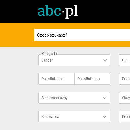
Kategoria
Cen
Lancer
Poj. silnika
od
Poj. silnika
do
Prze
Stan techniczny
Skrz
Kierownica
Kolo