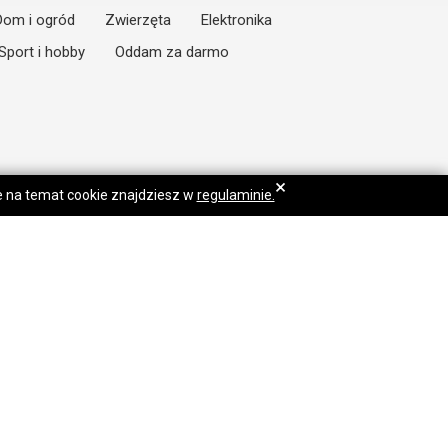
Dom i ogród
Zwierzęta
Elektronika
Sport i hobby
Oddam za darmo
×
je na temat cookie znajdziesz w
regulaminie.