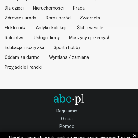
Dla dzieci
Nieruchomości
Praca
Zdrowie i uroda
Dom i ogród
Zwierzęta
Elektronika
Antyki i kolekcje
Ślub i wesele
Rolnictwo
Usługi i firmy
Maszyny i przemysł
Edukacja i rozrywka
Sport i hobby
Oddam za darmo
Wymiana / zamiana
Przyjaciele i randki
Regulamin
O nas
Pomoc
Kontakt
×