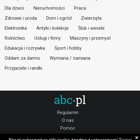
Dla dzieci
Nieruchomości
Praca
Zdrowie i uroda
Dom i ogród
Zwierzęta
Elektronika
Antyki i kolekcje
Ślub i wesele
Rolnictwo
Usługi i firmy
Maszyny i przemysł
Edukacja i rozrywka
Sport i hobby
Oddam za darmo
Wymiana / zamiana
Przyjaciele i randki
Regulamin
O nas
Pomoc
Kontakt
×