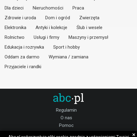
Dla dzieci
Nieruchomości
Praca
Zdrowie i uroda
Dom i ogród
Zwierzęta
Elektronika
Antyki i kolekcje
Ślub i wesele
Rolnictwo
Usługi i firmy
Maszyny i przemysł
Edukacja i rozrywka
Sport i hobby
Oddam za darmo
Wymiana / zamiana
Przyjaciele i randki
Regulamin
O nas
Pomoc
Kontakt
×