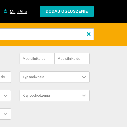
DODAJ OGŁOSZENIE
Moje Abc
×
Moc silnika
od
Moc silnika
do
do
Typ nadwozia
Kraj pochodzenia