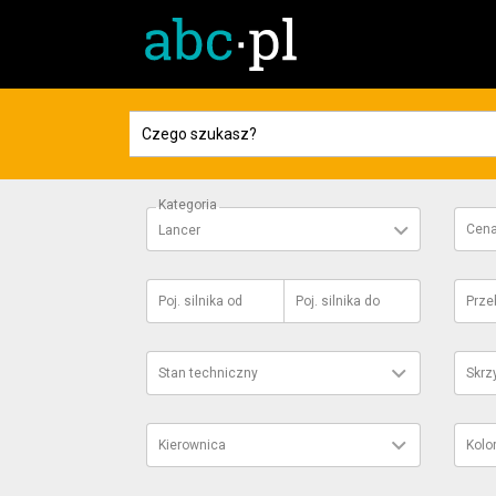
Kategoria
Cen
Lancer
Poj. silnika
od
Poj. silnika
do
Prze
Stan techniczny
Skrz
Kierownica
Kolo