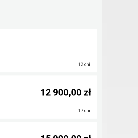
12 dni
12 900,00 zł
17 dni