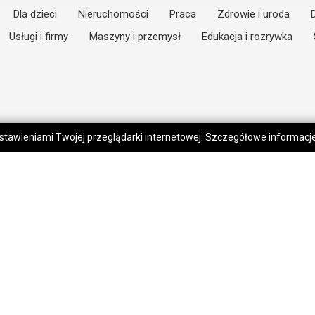
Dla dzieci
Nieruchomości
Praca
Zdrowie i uroda
Usługi i firmy
Maszyny i przemysł
Edukacja i rozrywka
 ustawieniami Twojej przeglądarki internetowej. Szczegółowe informac