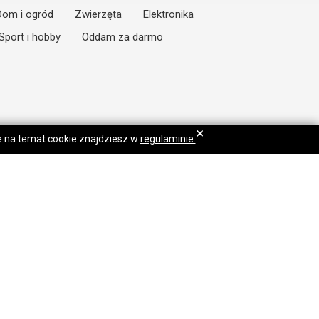
Dom i ogród
Zwierzęta
Elektronika
Sport i hobby
Oddam za darmo
×
je na temat cookie znajdziesz w
regulaminie.