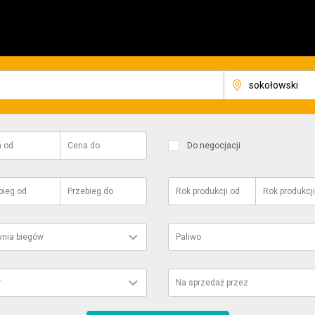
a
od
Cena
do
Do negocjacji
bieg
od
Przebieg
do
Rok produkcji
od
Rok produkcji
ynia biegów
Paliwo
r
Na sprzedaż przez