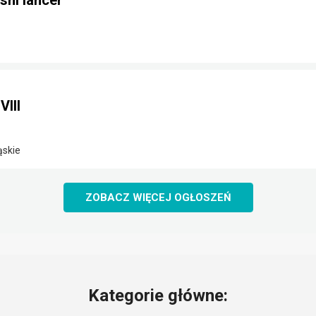
shi lancer
VIII
ąskie
ZOBACZ WIĘCEJ OGŁOSZEŃ
Kategorie główne: