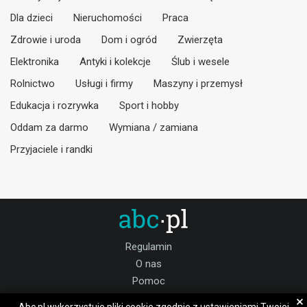
Dla dzieci
Nieruchomości
Praca
Zdrowie i uroda
Dom i ogród
Zwierzęta
Elektronika
Antyki i kolekcje
Ślub i wesele
Rolnictwo
Usługi i firmy
Maszyny i przemysł
Edukacja i rozrywka
Sport i hobby
Oddam za darmo
Wymiana / zamiana
Przyjaciele i randki
Regulamin
O nas
Pomoc
Kontakt
×