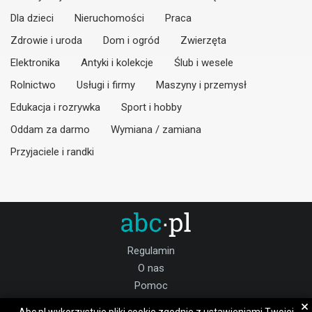
Dla dzieci
Nieruchomości
Praca
Zdrowie i uroda
Dom i ogród
Zwierzęta
Elektronika
Antyki i kolekcje
Ślub i wesele
Rolnictwo
Usługi i firmy
Maszyny i przemysł
Edukacja i rozrywka
Sport i hobby
Oddam za darmo
Wymiana / zamiana
Przyjaciele i randki
Regulamin
O nas
Pomoc
Kontakt
×