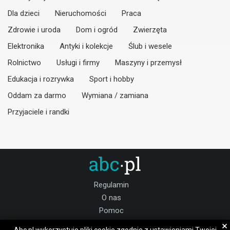
Dla dzieci
Nieruchomości
Praca
Zdrowie i uroda
Dom i ogród
Zwierzęta
Elektronika
Antyki i kolekcje
Ślub i wesele
Rolnictwo
Usługi i firmy
Maszyny i przemysł
Edukacja i rozrywka
Sport i hobby
Oddam za darmo
Wymiana / zamiana
Przyjaciele i randki
Regulamin
O nas
Pomoc
Kontakt
×