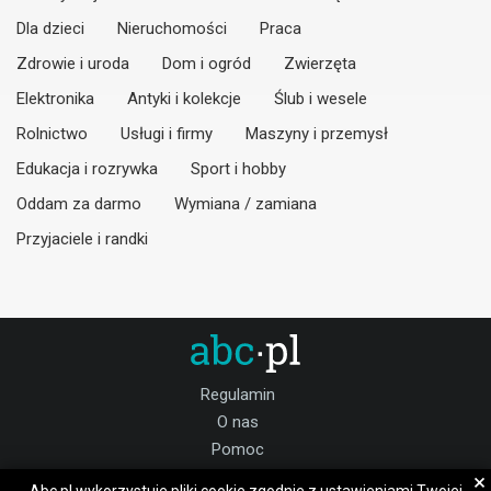
Dla dzieci
Nieruchomości
Praca
Zdrowie i uroda
Dom i ogród
Zwierzęta
Elektronika
Antyki i kolekcje
Ślub i wesele
Rolnictwo
Usługi i firmy
Maszyny i przemysł
Edukacja i rozrywka
Sport i hobby
Oddam za darmo
Wymiana / zamiana
Przyjaciele i randki
Regulamin
O nas
Pomoc
Kontakt
×