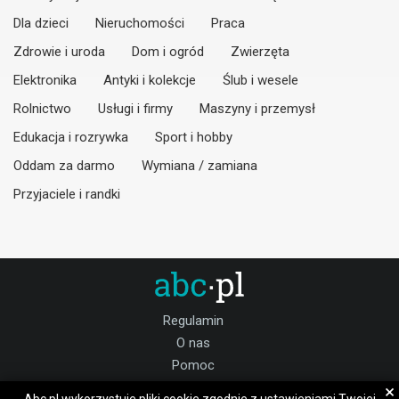
Dla dzieci
Nieruchomości
Praca
Zdrowie i uroda
Dom i ogród
Zwierzęta
Elektronika
Antyki i kolekcje
Ślub i wesele
Rolnictwo
Usługi i firmy
Maszyny i przemysł
Edukacja i rozrywka
Sport i hobby
Oddam za darmo
Wymiana / zamiana
Przyjaciele i randki
Regulamin
O nas
Pomoc
Kontakt
×