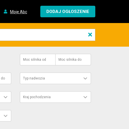
DODAJ OGŁOSZENIE
Moje Abc
×
Moc silnika
od
Moc silnika
do
do
Typ nadwozia
Kraj pochodzenia