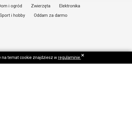
Dom i ogród
Zwierzęta
Elektronika
Sport i hobby
Oddam za darmo
×
je na temat cookie znajdziesz w
regulaminie.