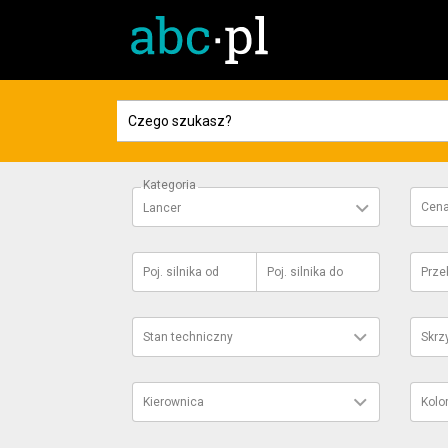
Kategoria
Cen
Lancer
Poj. silnika
od
Poj. silnika
do
Prze
Stan techniczny
Skrz
Kierownica
Kolo