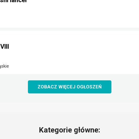
shi lancer
VIII
ąskie
ZOBACZ WIĘCEJ OGŁOSZEŃ
Kategorie główne: