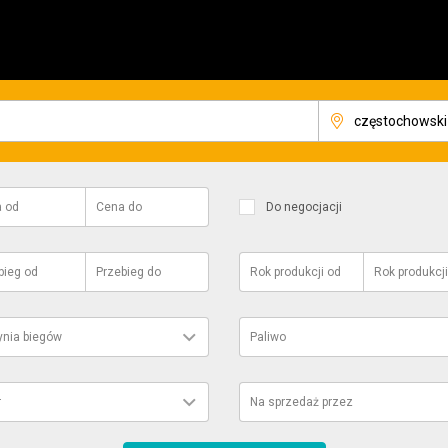
a
od
Cena
do
Do negocjacji
bieg
od
Przebieg
do
Rok produkcji
od
Rok produkcji
ynia biegów
Paliwo
r
Na sprzedaż przez