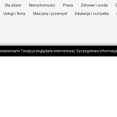
Dla dzieci
Nieruchomości
Praca
Zdrowie i uroda
Usługi i firmy
Maszyny i przemysł
Edukacja i rozrywka
 ustawieniami Twojej przeglądarki internetowej. Szczegółowe informac