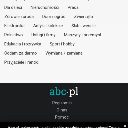
Dla dzieci
Nieruchomości
Praca
Zdrowie i uroda
Dom i ogród
Zwierzęta
Elektronika
Antyki i kolekcje
Ślub i wesele
Rolnictwo
Usługi i firmy
Maszyny i przemysł
Edukacja i rozrywka
Sport i hobby
Oddam za darmo
Wymiana / zamiana
Przyjaciele i randki
Regulamin
O nas
Pomoc
Kontakt
×