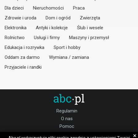
Dla dzieci
Nieruchomości
Praca
Zdrowie i uroda
Dom i ogród
Zwierzęta
Elektronika
Antyki i kolekcje
Ślub i wesele
Rolnictwo
Usługi i firmy
Maszyny i przemysł
Edukacja i rozrywka
Sport i hobby
Oddam za darmo
Wymiana / zamiana
Przyjaciele i randki
Regulamin
O nas
Pomoc
Kontakt
×