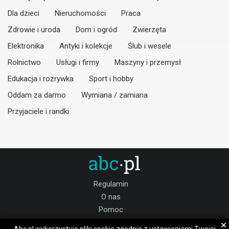
Dla dzieci
Nieruchomości
Praca
Zdrowie i uroda
Dom i ogród
Zwierzęta
Elektronika
Antyki i kolekcje
Ślub i wesele
Rolnictwo
Usługi i firmy
Maszyny i przemysł
Edukacja i rozrywka
Sport i hobby
Oddam za darmo
Wymiana / zamiana
Przyjaciele i randki
Regulamin
O nas
Pomoc
Kontakt
×