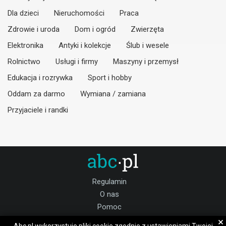
Dla dzieci
Nieruchomości
Praca
Zdrowie i uroda
Dom i ogród
Zwierzęta
Elektronika
Antyki i kolekcje
Ślub i wesele
Rolnictwo
Usługi i firmy
Maszyny i przemysł
Edukacja i rozrywka
Sport i hobby
Oddam za darmo
Wymiana / zamiana
Przyjaciele i randki
Regulamin
O nas
Pomoc
Kontakt
×