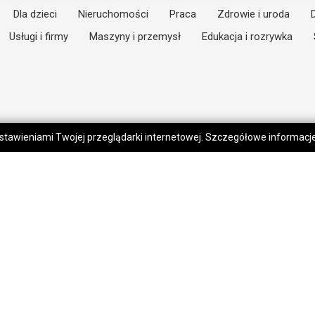
Dla dzieci
Nieruchomości
Praca
Zdrowie i uroda
Usługi i firmy
Maszyny i przemysł
Edukacja i rozrywka
 ustawieniami Twojej przeglądarki internetowej. Szczegółowe informac