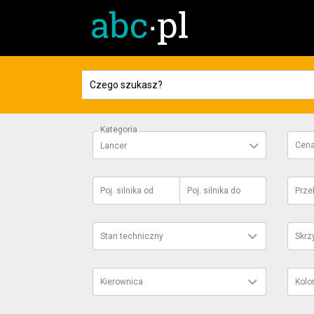
Kategoria
Cen
Lancer
Poj. silnika
od
Poj. silnika
do
Prze
Stan techniczny
Skrz
Kierownica
Kolo