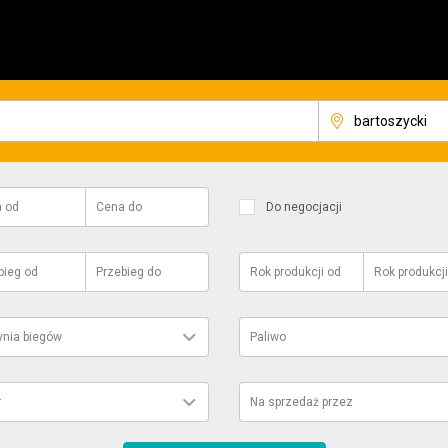
a
od
Cena
do
Do negocjacji
bieg
od
Przebieg
do
Rok produkcji
od
Rok produkcji
ynia biegów
Paliwo
r
Na sprzedaż przez