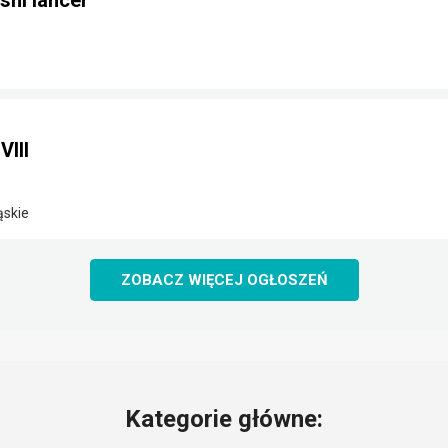
shi lancer
VIII
ąskie
ZOBACZ WIĘCEJ OGŁOSZEŃ
Kategorie główne: