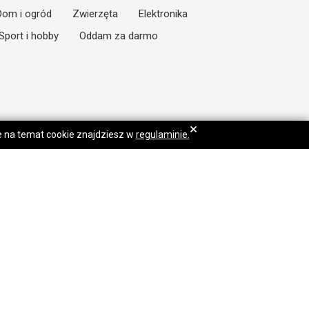
Dom i ogród
Zwierzęta
Elektronika
Sport i hobby
Oddam za darmo
×
je na temat cookie znajdziesz w
regulaminie.