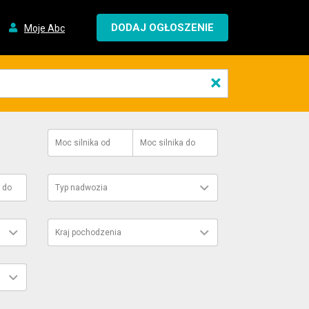
DODAJ OGŁOSZENIE
Moje Abc
×
Moc silnika
od
Moc silnika
do
do
Typ nadwozia
Kraj pochodzenia