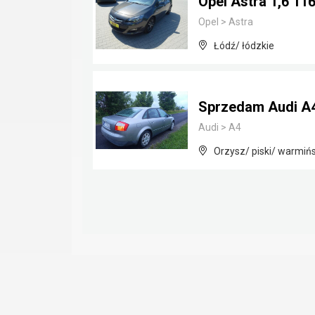
Opel Astra 1,6 116
Opel
>
Astra
Łódź/ łódzkie
Sprzedam Audi A
Audi
>
A4
Orzysz/ piski/ warmiń