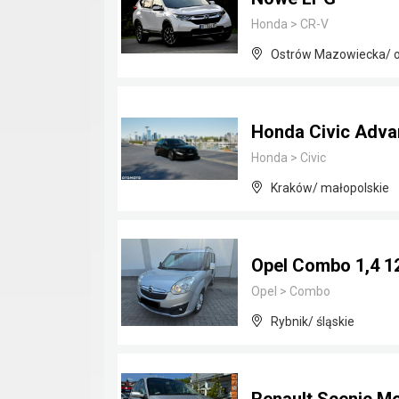
Honda
>
CR-V
Ostrów Mazowiecka/ o
Honda Civic Advan
Honda
>
Civic
Kraków/ małopolskie
Opel Combo 1,4 1
Opel
>
Combo
Rybnik/ śląskie