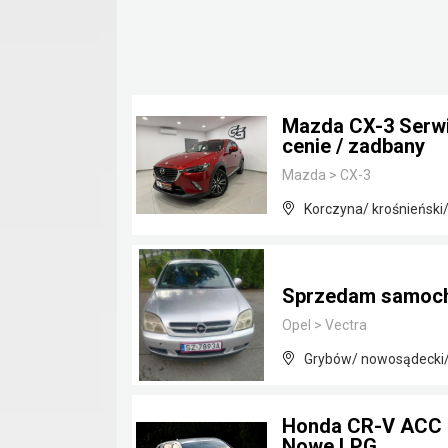
Mazda CX-3 Serwi
cenie / zadbany
Mazda
>
CX-3
Korczyna/ krośnieński
Sprzedam samoc
Opel
>
Vectra
Grybów/ nowosądecki/
Honda CR-V ACC L
Nowe LPG