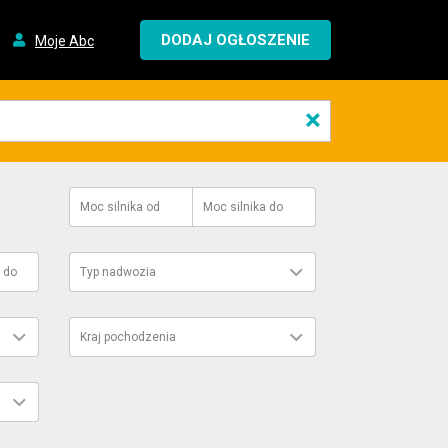
DODAJ OGŁOSZENIE
Moje Abc
×
Moc silnika
od
Moc silnika
do
do
Typ nadwozia
Kraj pochodzenia