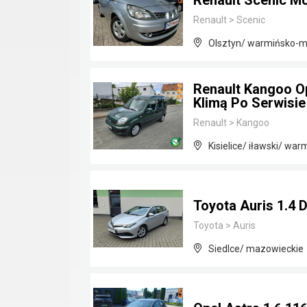
Renault Scenic M
Renault
>
Scenic
Olsztyn/ warmińsko-m
Renault Kangoo O
Klimą Po Serwisie
Renault
>
Kangoo
Kisielice/ iławski/ wa
Toyota Auris 1.4 
Toyota
>
Auris
Siedlce/ mazowieckie