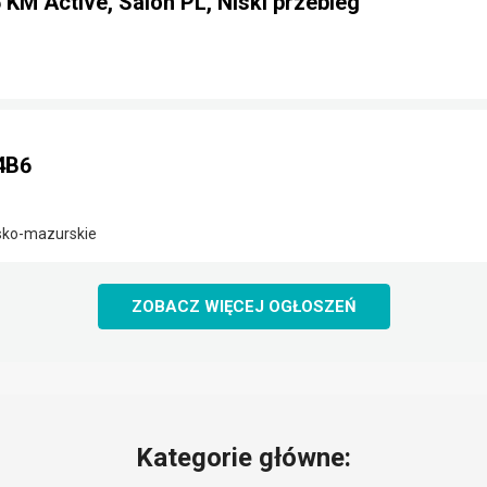
 KM Active, Salon PL, Niski przebieg
4B6
sko-mazurskie
ZOBACZ WIĘCEJ OGŁOSZEŃ
Kategorie główne: