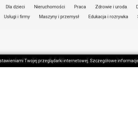
Dla dzieci
Nieruchomości
Praca
Zdrowie i uroda
Usługi i firmy
Maszyny i przemysł
Edukacja i rozrywka
 ustawieniami Twojej przeglądarki internetowej. Szczegółowe informac