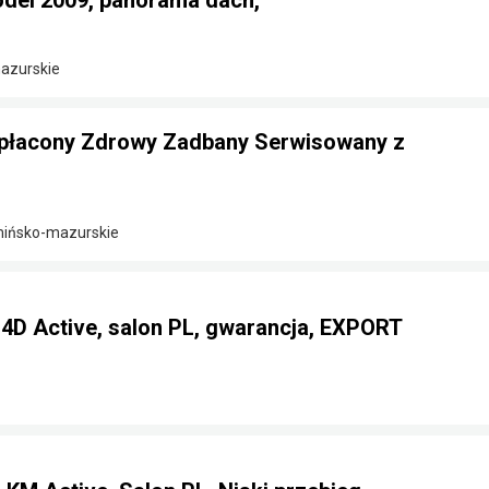
odel 2009, panorama dach,
azurskie
płacony Zdrowy Zadbany Serwisowany z
rmińsko-mazurskie
D4D Active, salon PL, gwarancja, EXPORT