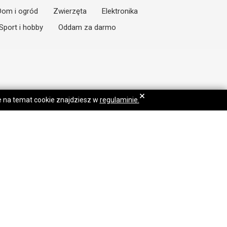
Dom i ogród
Zwierzęta
Elektronika
Sport i hobby
Oddam za darmo
×
je na temat cookie znajdziesz w
regulaminie.