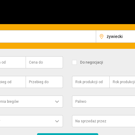
a
od
Cena
do
Do negocjacji
bieg
od
Przebieg
do
Rok produkcji
od
Rok produkcji
ynia biegów
Paliwo
r
Na sprzedaż przez