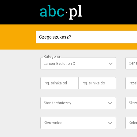
Kategoria
Cen
Lancer Evolution X
Poj. silnika
od
Poj. silnika
do
Prze
Stan techniczny
Skrz
Kierownica
Kolo