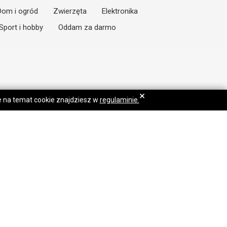
Dom i ogród
Zwierzęta
Elektronika
Sport i hobby
Oddam za darmo
×
je na temat cookie znajdziesz w
regulaminie.