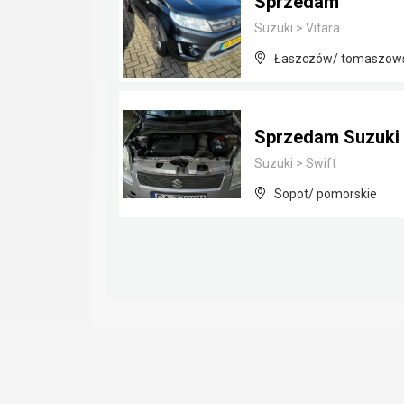
Sprzedam
Suzuki
>
Vitara
Łaszczów/ tomaszowsk
Sprzedam Suzuki 
Suzuki
>
Swift
Sopot/ pomorskie