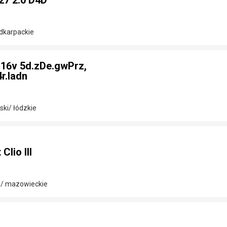
27 2.0 D4D
odkarpackie
2 16v 5d.zDe.gwPrz,
r.ladn
ki/ łódzkie
lio III
i/ mazowieckie