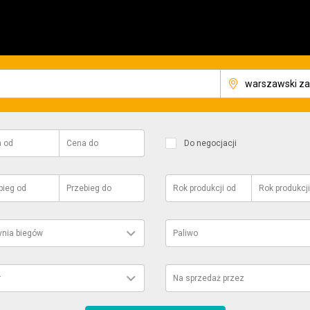
a
od
Cena
do
Do negocjacji
bieg
od
Przebieg
do
Rok produkcji
od
Rok produkcji
ynia biegów
Paliwo
r
Na sprzedaż przez