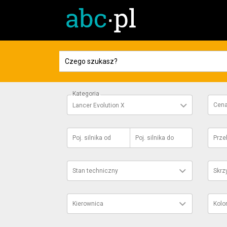
Kategoria
Cen
Lancer Evolution X
Poj. silnika
od
Poj. silnika
do
Prze
Stan techniczny
Skrz
Kierownica
Kolo