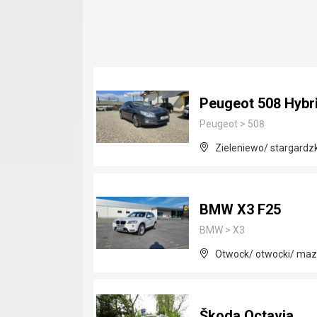
Peugeot 508 Hybr
Peugeot
>
508
Zieleniewo/ stargardz
BMW X3 F25
BMW
>
X3
Otwock/ otwocki/ maz
Škoda Octavia