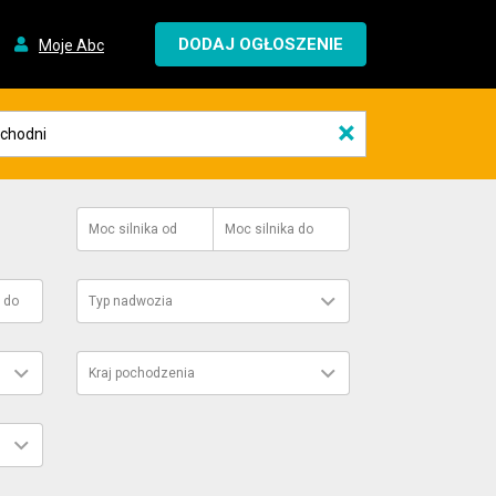
DODAJ OGŁOSZENIE
Moje Abc
×
Moc silnika
od
Moc silnika
do
do
Typ nadwozia
Kraj pochodzenia