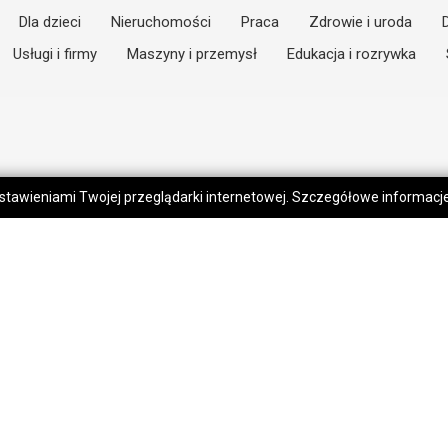
Dla dzieci
Nieruchomości
Praca
Zdrowie i uroda
Usługi i firmy
Maszyny i przemysł
Edukacja i rozrywka
 ustawieniami Twojej przeglądarki internetowej. Szczegółowe informac