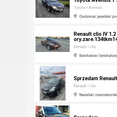
Toyota Avensis T 
Toyota
>
Avensis
Osobnica/ jasielski/ p
Renault clio IV 1.
ory.zare.134tkm14
Renault
>
Clio
Bełchatów/ bełchatows
Sprzedam Renault C
Renault
>
Clio
Nasielsk/ nowodworsk