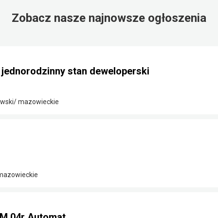
Zobacz nasze najnowsze ogłoszenia
ednorodzinny stan deweloperski
wski/ mazowieckie
 mazowieckie
KM 04r Automat