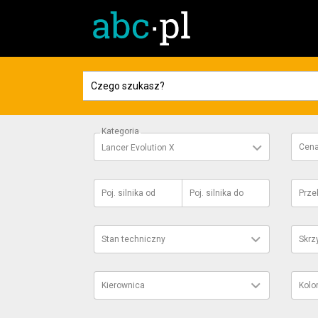
Kategoria
Cen
Lancer Evolution X
Poj. silnika
od
Poj. silnika
do
Prze
Stan techniczny
Skrz
Kierownica
Kolo