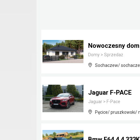
Nowoczesny dom j
Domy
>
Sprzedaż
Sochaczew/ sochacze
Jaguar F-PACE
Jaguar
>
F-Pace
Pęcice/ pruszkowski/
Bmw E64 4.4 333