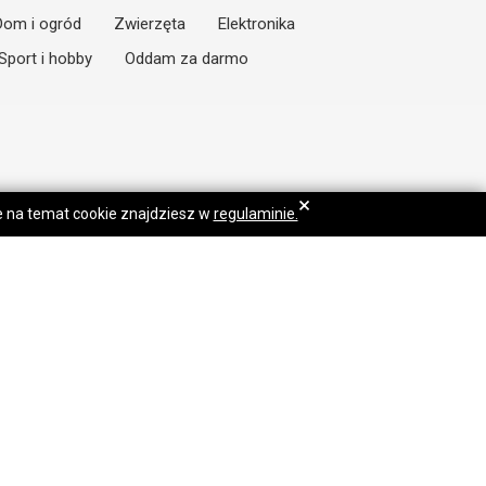
Dom i ogród
Zwierzęta
Elektronika
Sport i hobby
Oddam za darmo
×
je na temat cookie znajdziesz w
regulaminie.