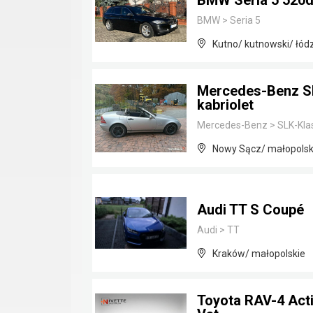
BMW Seria 5 520d
BMW
>
Seria 5
Kutno/ kutnowski/ łód
Mercedes-Benz SL
kabriolet
Mercedes-Benz
>
SLK-Kla
Nowy Sącz/ małopolsk
Audi TT S Coupé
Audi
>
TT
Kraków/ małopolskie
Toyota RAV-4 Acti