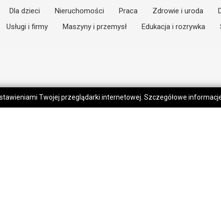
Dla dzieci
Nieruchomości
Praca
Zdrowie i uroda
Usługi i firmy
Maszyny i przemysł
Edukacja i rozrywka
 ustawieniami Twojej przeglądarki internetowej. Szczegółowe informac