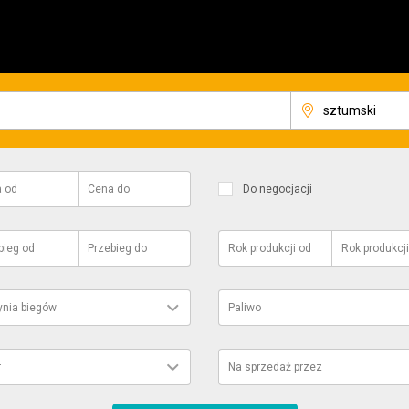
a
od
Cena
do
Do negocjacji
bieg
od
Przebieg
do
Rok produkcji
od
Rok produkcji
ynia biegów
Paliwo
r
Na sprzedaż przez