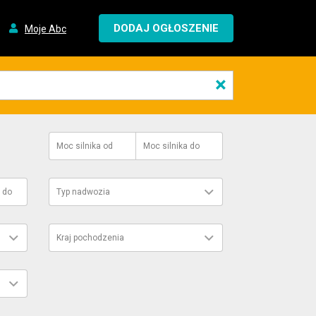
DODAJ OGŁOSZENIE
Moje Abc
×
Moc silnika
od
Moc silnika
do
do
Typ nadwozia
Kraj pochodzenia