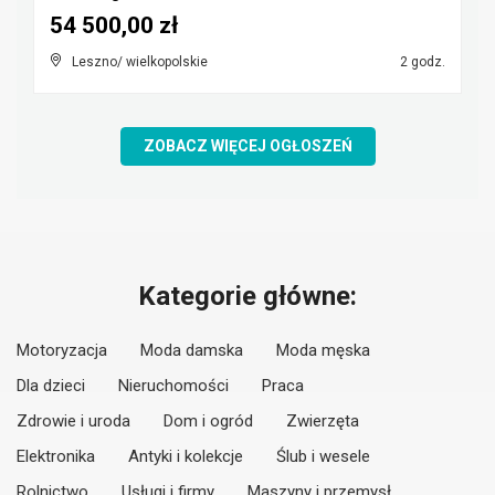
54 500,00 zł
Leszno/ wielkopolskie
2 godz.
ZOBACZ WIĘCEJ OGŁOSZEŃ
Kategorie główne:
Motoryzacja
Moda damska
Moda męska
Dla dzieci
Nieruchomości
Praca
Zdrowie i uroda
Dom i ogród
Zwierzęta
Elektronika
Antyki i kolekcje
Ślub i wesele
Rolnictwo
Usługi i firmy
Maszyny i przemysł