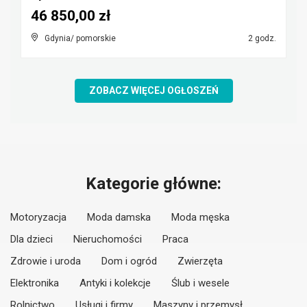
46 850,00 zł
Gdynia/ pomorskie
2 godz.
ZOBACZ WIĘCEJ OGŁOSZEŃ
Kategorie główne:
Motoryzacja
Moda damska
Moda męska
Dla dzieci
Nieruchomości
Praca
Zdrowie i uroda
Dom i ogród
Zwierzęta
Elektronika
Antyki i kolekcje
Ślub i wesele
Rolnictwo
Usługi i firmy
Maszyny i przemysł