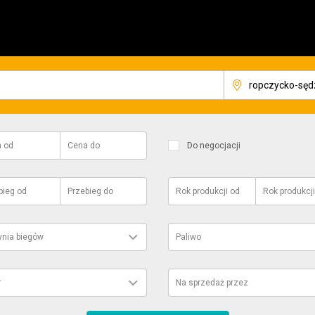
a
od
Cena
do
Do negocjacji
bieg
od
Przebieg
do
Rok produkcji
od
Rok produkcji
ynia biegów
Paliwo
r
Na sprzedaż przez