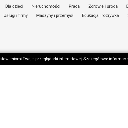
Dla dzieci
Nieruchomości
Praca
Zdrowie i uroda
Usługi i firmy
Maszyny i przemysł
Edukacja i rozrywka
 ustawieniami Twojej przeglądarki internetowej. Szczegółowe informac