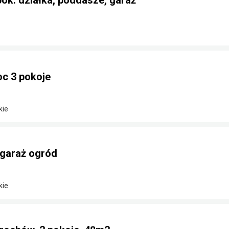
pok. działka, poddasze, garaż
c 3 pokoje
kie
 garaż ogród
kie