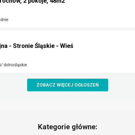
Grochów, 2 pokoje, 48m2
dnie
na - Stronie Śląskie - Wieś
i/ dolnośląskie
ZOBACZ WIĘCEJ OGŁOSZEŃ
Kategorie główne: