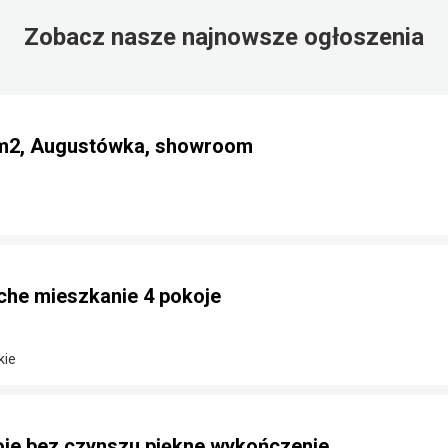
Zobacz nasze najnowsze ogłoszenia
 m2, Augustówka, showroom
iche mieszkanie 4 pokoje
kie
oje bez czynszu piękne wykończenie