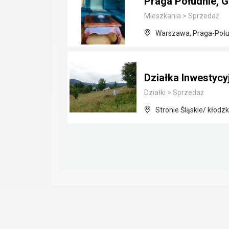
Praga Południe, 
Mieszkania
>
Sprzedaż
Warszawa, Praga-Połu
Działka Inwestycyj
Działki
>
Sprzedaż
Stronie Śląskie/ kłodzk