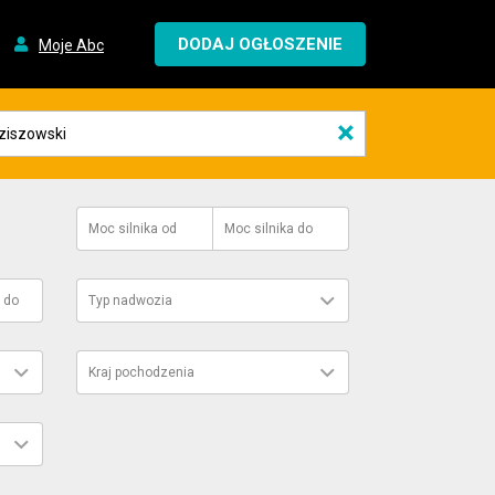
DODAJ OGŁOSZENIE
Moje Abc
×
Moc silnika
od
Moc silnika
do
do
Typ nadwozia
Kraj pochodzenia