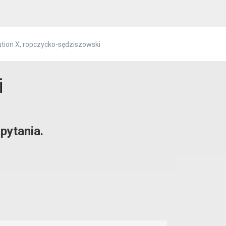
ution X, ropczycko-sędziszowski
i
pytania.