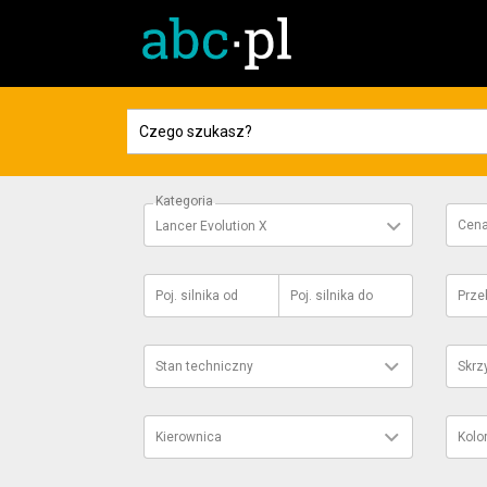
Kategoria
Cen
Lancer Evolution X
Poj. silnika
od
Poj. silnika
do
Prze
Stan techniczny
Skrz
Kierownica
Kolo