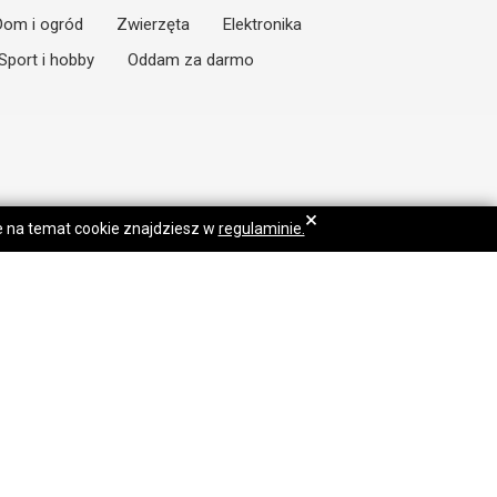
Dom i ogród
Zwierzęta
Elektronika
Sport i hobby
Oddam za darmo
×
je na temat cookie znajdziesz w
regulaminie.