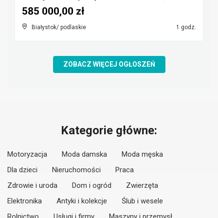
585 000,00 zł
Białystok/ podlaskie
1 godz.
ZOBACZ WIĘCEJ OGŁOSZEŃ
Kategorie główne:
Motoryzacja
Moda damska
Moda męska
Dla dzieci
Nieruchomości
Praca
Zdrowie i uroda
Dom i ogród
Zwierzęta
Elektronika
Antyki i kolekcje
Ślub i wesele
Rolnictwo
Usługi i firmy
Maszyny i przemysł