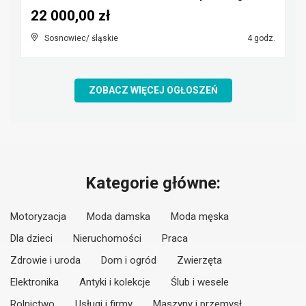
22 000,00 zł
Sosnowiec/ śląskie
4 godz.
ZOBACZ WIĘCEJ OGŁOSZEŃ
Kategorie główne:
Motoryzacja
Moda damska
Moda męska
Dla dzieci
Nieruchomości
Praca
Zdrowie i uroda
Dom i ogród
Zwierzęta
Elektronika
Antyki i kolekcje
Ślub i wesele
Rolnictwo
Usługi i firmy
Maszyny i przemysł