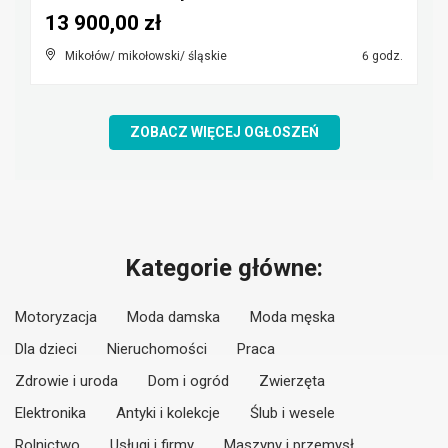
13 900,00 zł
Mikołów/ mikołowski/ śląskie
6 godz.
ZOBACZ WIĘCEJ OGŁOSZEŃ
Kategorie główne:
Motoryzacja
Moda damska
Moda męska
Dla dzieci
Nieruchomości
Praca
Zdrowie i uroda
Dom i ogród
Zwierzęta
Elektronika
Antyki i kolekcje
Ślub i wesele
Rolnictwo
Usługi i firmy
Maszyny i przemysł