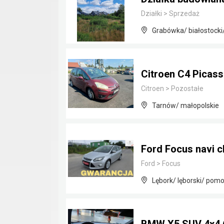
Działki
>
Sprzedaż
Grabówka/ białostocki
Citroen C4 Picass
Citroen
>
Pozostałe
Tarnów/ małopolskie
Ford Focus navi c
Ford
>
Focus
Lębork/ lęborski/ pomo