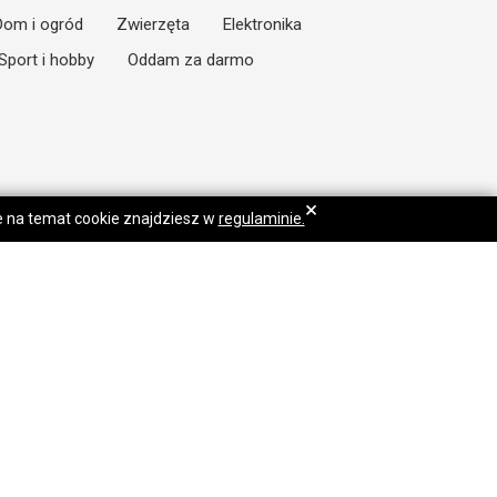
Dom i ogród
Zwierzęta
Elektronika
Sport i hobby
Oddam za darmo
×
je na temat cookie znajdziesz w
regulaminie.