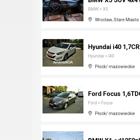
BMW X5 SUV 4x4 ( 
BMW
>
X5
Wrocław, Stare Miasto
Hyundai i40 1,7CR
Hyundai
>
I40
Płock/ mazowieckie
Ford Focus 1,6TDC
Ford
>
Focus
Płock/ mazowieckie