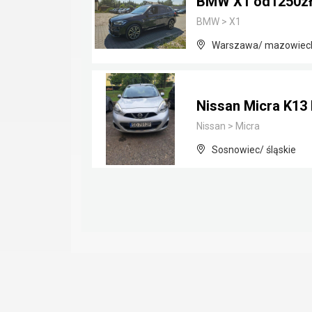
BMW X1 od1250zł
BMW
>
X1
Warszawa/ mazowiec
Nissan Micra K13 I
Nissan
>
Micra
Sosnowiec/ śląskie