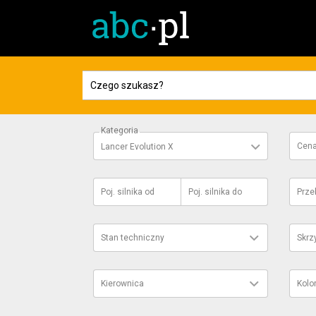
Kategoria
Cen
Lancer Evolution X
Poj. silnika
od
Poj. silnika
do
Prze
Stan techniczny
Skrz
Kierownica
Kolo