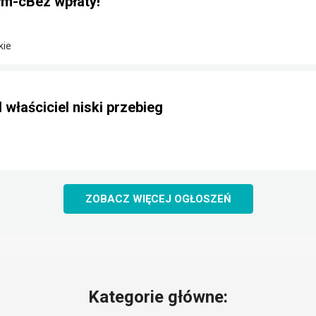
m-cBez wpłaty!
kie
 właściciel niski przebieg
ZOBACZ WIĘCEJ OGŁOSZEŃ
Kategorie główne: