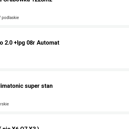
/ podlaskie
o 2.0 +lpg 08r Automat
limatonic super stan
rskie