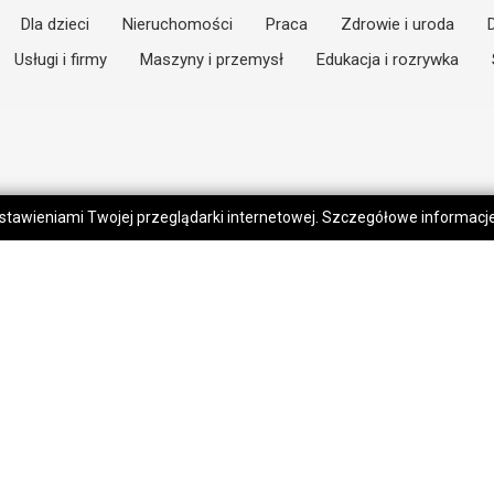
Dla dzieci
Nieruchomości
Praca
Zdrowie i uroda
Usługi i firmy
Maszyny i przemysł
Edukacja i rozrywka
 ustawieniami Twojej przeglądarki internetowej. Szczegółowe informac