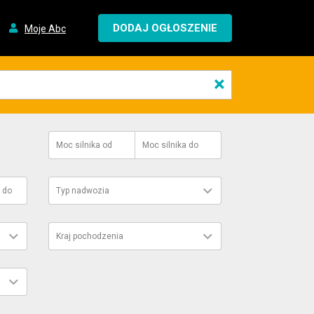
DODAJ OGŁOSZENIE
Moje Abc
×
Moc silnika
od
Moc silnika
do
do
Typ nadwozia
Kraj pochodzenia