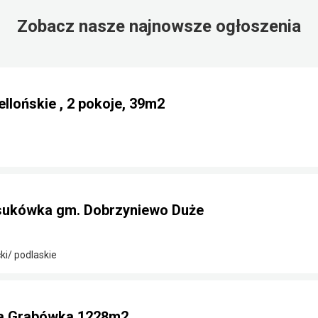
Zobacz nasze najnowsze ogłoszenia
llońskie , 2 pokoje, 39m2
sukówka gm. Dobrzyniewo Duże
ki/ podlaskie
na Grabówka 1228m2