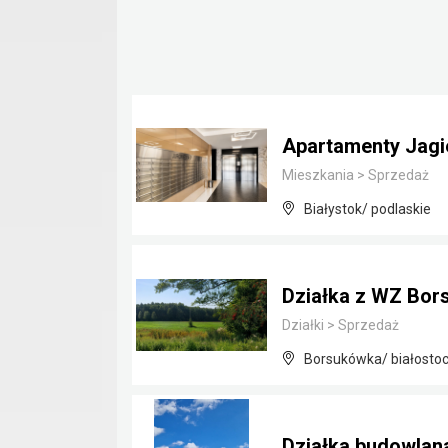
Apartamenty Jagie
Mieszkania
>
Sprzedaż
Białystok/ podlaskie
Działka z WZ Bor
Działki
>
Sprzedaż
Borsukówka/ białostoc
Działka budowla