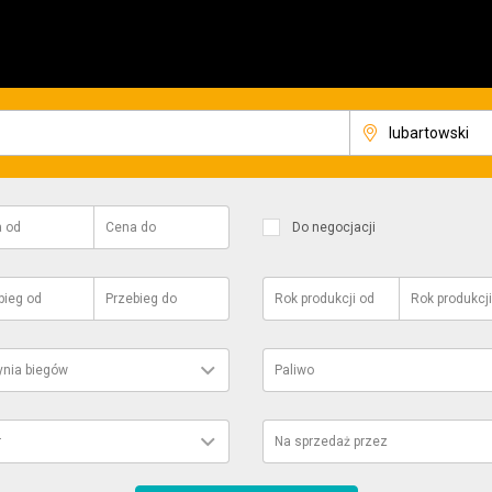
a
od
Cena
do
Do negocjacji
bieg
od
Przebieg
do
Rok produkcji
od
Rok produkcji
ynia biegów
Paliwo
r
Na sprzedaż przez