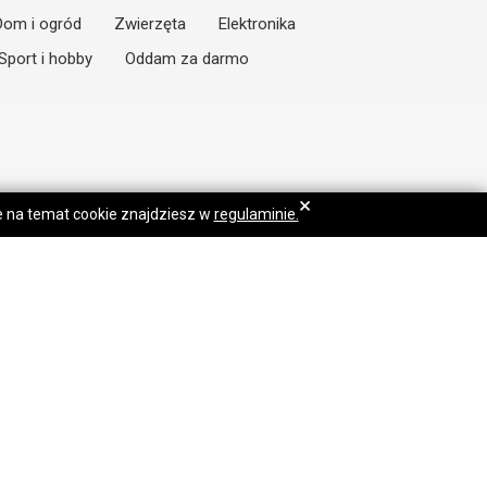
Dom i ogród
Zwierzęta
Elektronika
Sport i hobby
Oddam za darmo
×
je na temat cookie znajdziesz w
regulaminie.