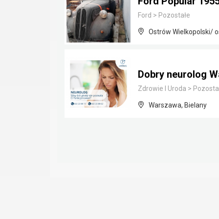
Ford Popular 195
Ford
>
Pozostałe
Ostrów Wielkopolski/ o
Dobry neurolog W
Zdrowie I Uroda
>
Pozosta
Warszawa, Bielany