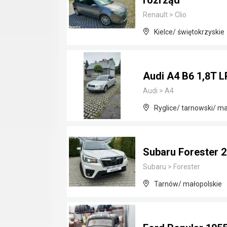
rozrząd
Renault
>
Clio
Kielce/ świętokrzyskie
Audi A4 B6 1,8T 
Audi
>
A4
Ryglice/ tarnowski/ ma
Subaru Forester 
Subaru
>
Forester
Tarnów/ małopolskie