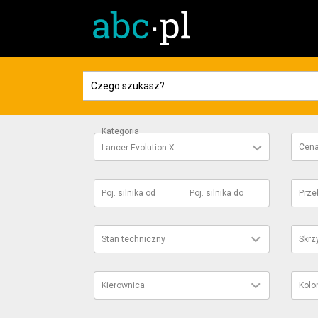
Kategoria
Cen
Lancer Evolution X
Poj. silnika
od
Poj. silnika
do
Prze
Stan techniczny
Skrz
Kierownica
Kolo