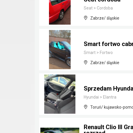
Seat
>
Cordoba
Zabrze/ śląskie
Smart fortwo cab
Smart
>
Fortwo
Zabrze/ śląskie
Sprzedam Hyundai 
Hyundai
>
Elantra
Toruń/ kujawsko-pomo
Renault Clio III 