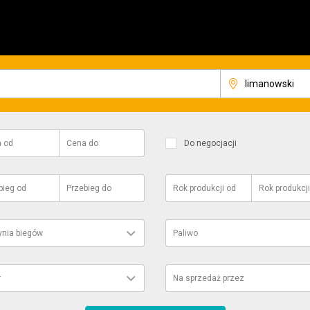
a
od
Cena
do
Do negocjacji
bieg
od
Przebieg
do
Rok produkcji
od
Rok produkcji
ynia biegów
Paliwo
r
Na sprzedaż przez