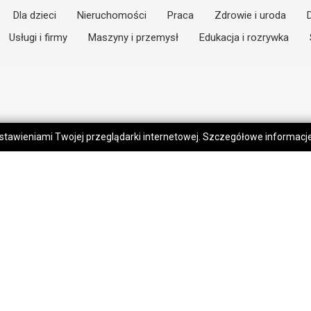
Dla dzieci
Nieruchomości
Praca
Zdrowie i uroda
Usługi i firmy
Maszyny i przemysł
Edukacja i rozrywka
 ustawieniami Twojej przeglądarki internetowej. Szczegółowe informac