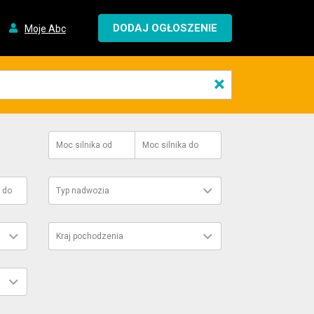
DODAJ OGŁOSZENIE
Moje Abc
×
Moc silnika
od
Moc silnika
do
do
Typ nadwozia
Kraj pochodzenia