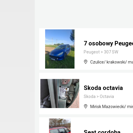
7 osobowy Peugeot
Peugeot
>
307 SW
Czulice/ krakowski/ m
Skoda octavia
Skoda
>
Octavia
Mińsk Mazowiecki/ mi
Seat cordoba