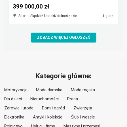
399 000,00 zł
Stronie Śląskie/ kłodzki/ dolnośląskie
1 godz.
ZOBACZ WIĘCEJ OGŁOSZEŃ
Kategorie główne:
Motoryzacja
Moda damska
Moda męska
Dla dzieci
Nieruchomości
Praca
Zdrowie i uroda
Dom i ogród
Zwierzęta
Elektronika
Antyki i kolekcje
Ślub i wesele
Rolnictwo
Usługi i firmy
Maszyny i przemysł