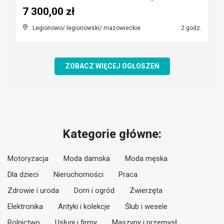
7 300,00 zł
Legionowo/ legionowski/ mazowieckie
2 godz.
ZOBACZ WIĘCEJ OGŁOSZEŃ
Kategorie główne:
Motoryzacja
Moda damska
Moda męska
Dla dzieci
Nieruchomości
Praca
Zdrowie i uroda
Dom i ogród
Zwierzęta
Elektronika
Antyki i kolekcje
Ślub i wesele
Rolnictwo
Usługi i firmy
Maszyny i przemysł