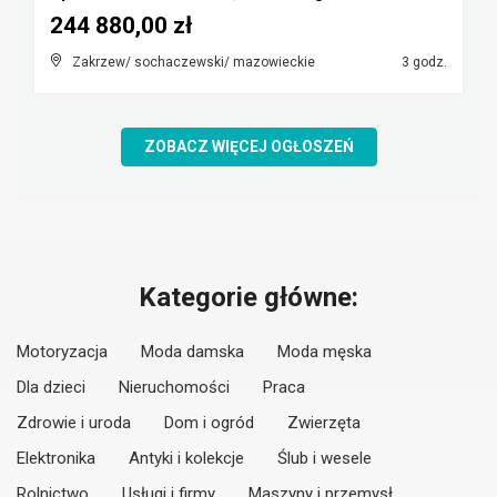
244 880,00 zł
Zakrzew/ sochaczewski/ mazowieckie
3 godz.
ZOBACZ WIĘCEJ OGŁOSZEŃ
Kategorie główne:
Motoryzacja
Moda damska
Moda męska
Dla dzieci
Nieruchomości
Praca
Zdrowie i uroda
Dom i ogród
Zwierzęta
Elektronika
Antyki i kolekcje
Ślub i wesele
Rolnictwo
Usługi i firmy
Maszyny i przemysł