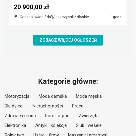
20 900,00 zł
Goczałkowice-Zdrój/ pszczyński/ śląskie
1 godz.
ZOBACZ WIĘCEJ OGŁOSZEŃ
Kategorie główne:
Motoryzacja
Moda damska
Moda męska
Dla dzieci
Nieruchomości
Praca
Zdrowie i uroda
Dom i ogród
Zwierzęta
Elektronika
Antyki i kolekcje
Ślub i wesele
Rolnictwo
Usługi i firmy
Maszyny i przemysł