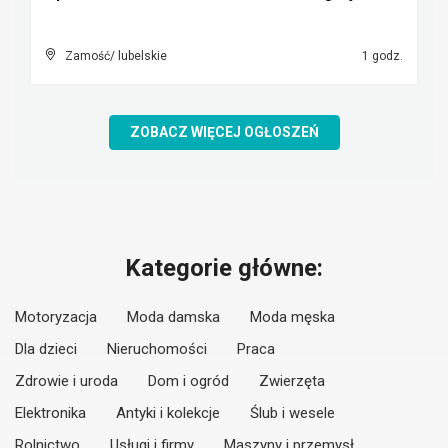
Zamość/ lubelskie
1 godz.
ZOBACZ WIĘCEJ OGŁOSZEŃ
Kategorie główne:
Motoryzacja
Moda damska
Moda męska
Dla dzieci
Nieruchomości
Praca
Zdrowie i uroda
Dom i ogród
Zwierzęta
Elektronika
Antyki i kolekcje
Ślub i wesele
Rolnictwo
Usługi i firmy
Maszyny i przemysł