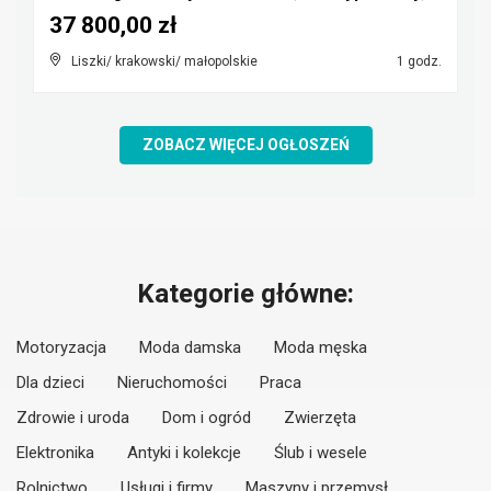
37 800,00 zł
Liszki/ krakowski/ małopolskie
1 godz.
ZOBACZ WIĘCEJ OGŁOSZEŃ
Kategorie główne:
Motoryzacja
Moda damska
Moda męska
Dla dzieci
Nieruchomości
Praca
Zdrowie i uroda
Dom i ogród
Zwierzęta
Elektronika
Antyki i kolekcje
Ślub i wesele
Rolnictwo
Usługi i firmy
Maszyny i przemysł