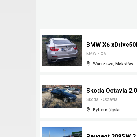
BMW X6 xDrive50
BMW
>
X6
Warszawa, Mokotów
Skoda Octavia 2.0
Skoda
>
Octavia
Bytom/ śląskie
Peugeot 308SW 2.