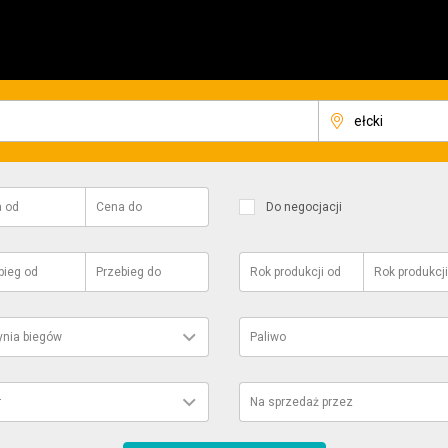
a
od
Cena
do
Do negocjacji
bieg
od
Przebieg
do
Rok produkcji
od
Rok produkcji
ynia biegów
Paliwo
r
Na sprzedaż przez