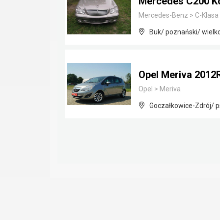
Mercedes C200 K
Mercedes-Benz
>
C-Klasa
Buk/ poznański/ wielk
Opel Meriva 201
Opel
>
Meriva
Goczałkowice-Zdrój/ p