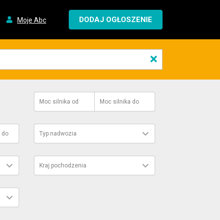
DODAJ OGŁOSZENIE
Moje Abc
×
Moc silnika
od
Moc silnika
do
do
Typ nadwozia
Kraj pochodzenia