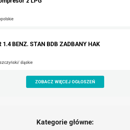
ompresor z LPG
opolskie
2R 1.4 BENZ. STAN BDB ZADBANY HAK
szczyński/ śląskie
ZOBACZ WIĘCEJ OGŁOSZEŃ
Kategorie główne: