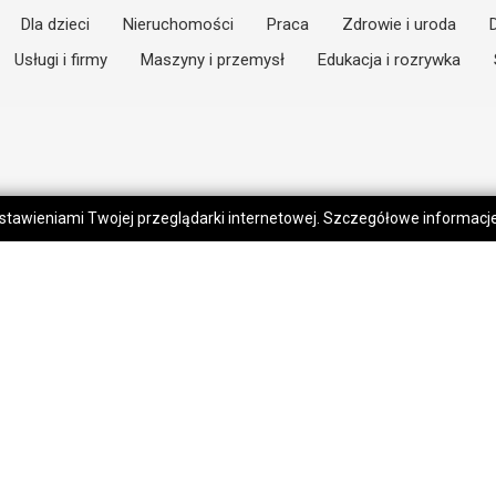
Dla dzieci
Nieruchomości
Praca
Zdrowie i uroda
Usługi i firmy
Maszyny i przemysł
Edukacja i rozrywka
 ustawieniami Twojej przeglądarki internetowej. Szczegółowe informac