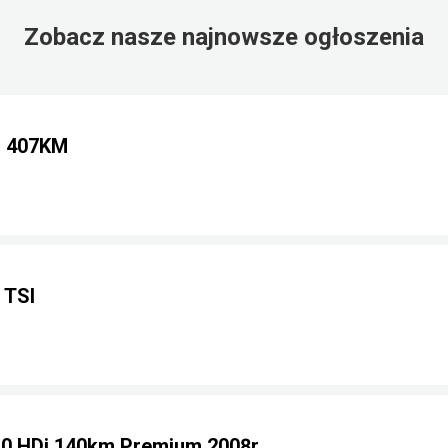
Zobacz nasze najnowsze ogłoszenia
i 407KM
 TSI
0 HDi 140km Premium 2008r