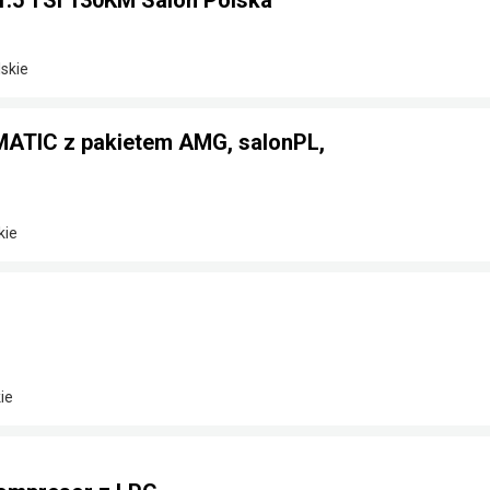
1.5 TSi 130KM Salon Polska
skie
ATIC z pakietem AMG, salonPL,
kie
ie