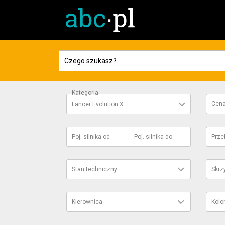
Kategoria
Cen
Lancer Evolution X
Poj. silnika
od
Poj. silnika
do
Prze
Stan techniczny
Skrz
Kierownica
Kolo