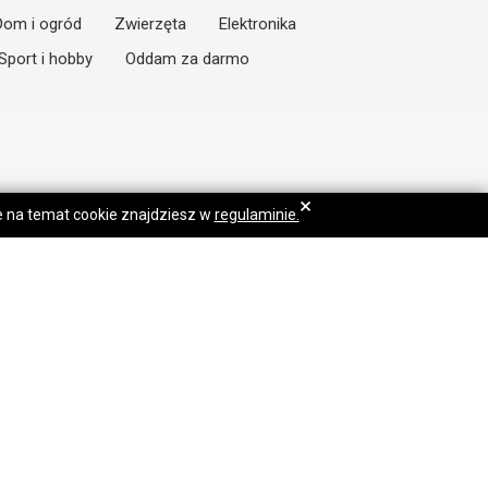
Dom i ogród
Zwierzęta
Elektronika
Sport i hobby
Oddam za darmo
×
je na temat cookie znajdziesz w
regulaminie.