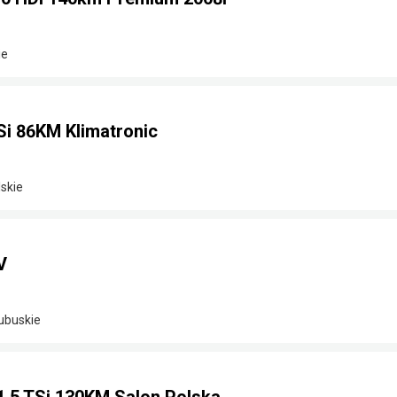
ie
Si 86KM Klimatronic
skie
V
lubuskie