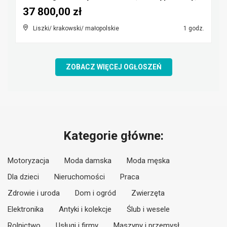
37 800,00 zł
Liszki/ krakowski/ małopolskie
1 godz.
ZOBACZ WIĘCEJ OGŁOSZEŃ
Kategorie główne:
Motoryzacja
Moda damska
Moda męska
Dla dzieci
Nieruchomości
Praca
Zdrowie i uroda
Dom i ogród
Zwierzęta
Elektronika
Antyki i kolekcje
Ślub i wesele
Rolnictwo
Usługi i firmy
Maszyny i przemysł