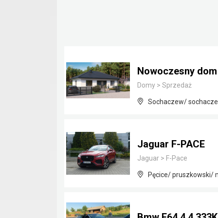
Nowoczesny dom j
Domy
>
Sprzedaż
Sochaczew/ sochacze
Jaguar F-PACE
Jaguar
>
F-Pace
Pęcice/ pruszkowski/
Bmw E64 4.4 333