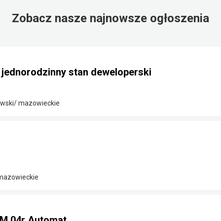
Zobacz nasze najnowsze ogłoszenia
ednorodzinny stan deweloperski
wski/ mazowieckie
 mazowieckie
KM 04r Automat