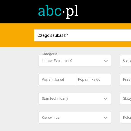
Kategoria
Cen
Lancer Evolution X
Poj. silnika
od
Poj. silnika
do
Prze
Stan techniczny
Skrz
Kierownica
Kolo