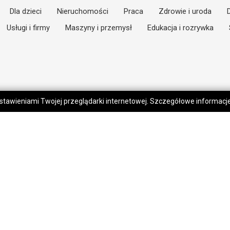
Dla dzieci
Nieruchomości
Praca
Zdrowie i uroda
Usługi i firmy
Maszyny i przemysł
Edukacja i rozrywka
 ustawieniami Twojej przeglądarki internetowej. Szczegółowe informac