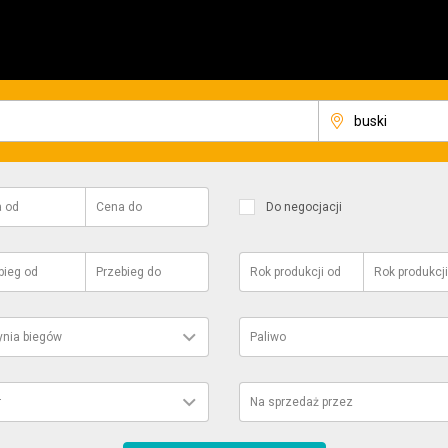
a
od
Cena
do
Do negocjacji
bieg
od
Przebieg
do
Rok produkcji
od
Rok produkcji
ynia biegów
Paliwo
r
Na sprzedaż przez