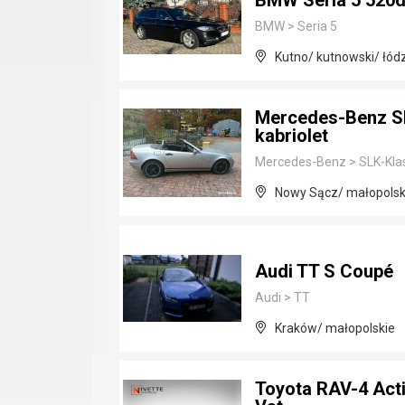
BMW Seria 5 520d
BMW
>
Seria 5
Kutno/ kutnowski/ łód
Mercedes-Benz SL
kabriolet
Mercedes-Benz
>
SLK-Kla
Nowy Sącz/ małopolsk
Audi TT S Coupé
Audi
>
TT
Kraków/ małopolskie
Toyota RAV-4 Acti