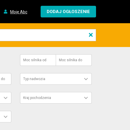
DODAJ OGŁOSZENIE
Moje Abc
×
Moc silnika
od
Moc silnika
do
do
Typ nadwozia
Kraj pochodzenia