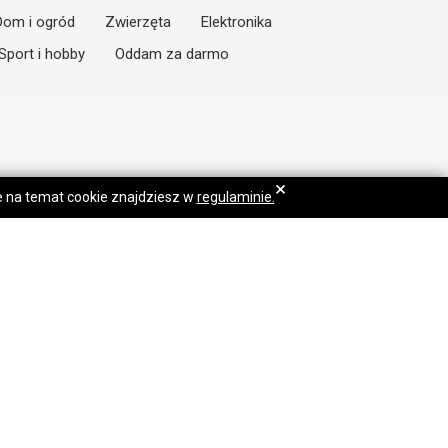
Dom i ogród
Zwierzęta
Elektronika
Sport i hobby
Oddam za darmo
×
je na temat cookie znajdziesz w
regulaminie.