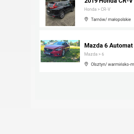
2019 Honda CR-V
Honda
>
CR-V
Tarnów/ małopolskie
Mazda 6 Automat 
Mazda
>
6
Olsztyn/ warmińsko-m