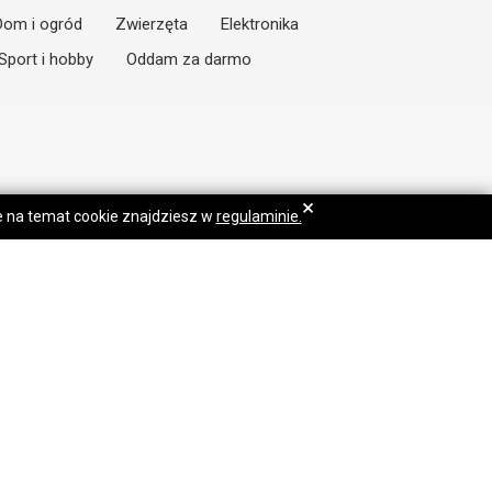
Dom i ogród
Zwierzęta
Elektronika
Sport i hobby
Oddam za darmo
×
je na temat cookie znajdziesz w
regulaminie.