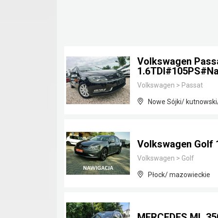
Volkswagen Pass
1.6TDI#105PS#Na
Volkswagen
>
Passat
Nowe Sójki/ kutnowski
Volkswagen Golf 1
Volkswagen
>
Golf
Płock/ mazowieckie
MERCEDES ML 350 