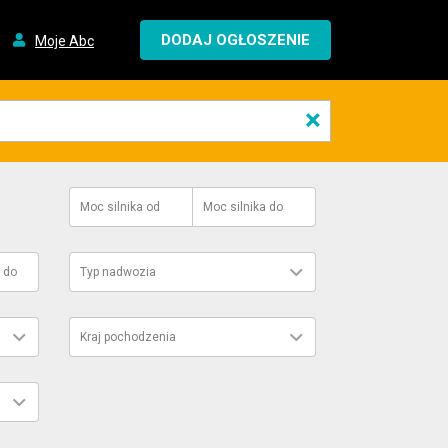
DODAJ OGŁOSZENIE
Moje Abc
×
Moc silnika
od
Moc silnika
do
do
Typ nadwozia
Kraj pochodzenia