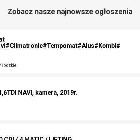
Zobacz nasze najnowsze ogłoszenia
at
vi#Climatronic#Tempomat#Alus#Kombi#
/ łódzkie
,6TDI NAVI, kamera, 2019r.
CDI / 4 MATIC / LIFTING