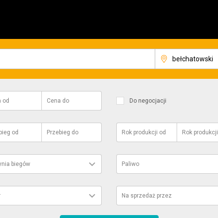
a
od
Cena
do
Do negocjacji
bieg
od
Przebieg
do
Rok produkcji
od
Rok produkcji
ynia biegów
Paliwo
r
Na sprzedaż przez