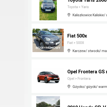
Toyota Yaris 2006
Toyota
>
Yaris
Kaliszkowice Kaliskie/
Fiat 500x
Fiat
>
500X
Karczew/ otwocki/ ma
Opel Frontera GS
Opel
>
Frontera
Giżycko/ giżycki/ war