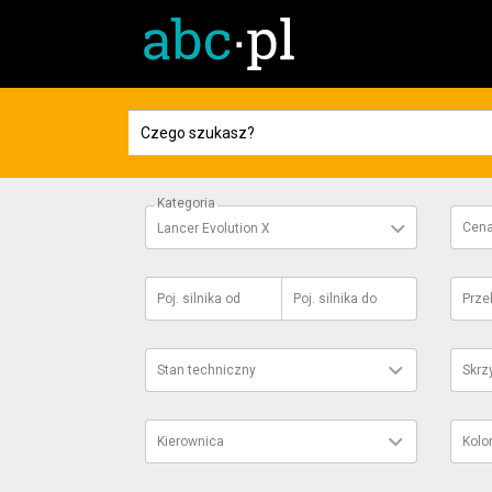
Kategoria
Cen
Lancer Evolution X
Poj. silnika
od
Poj. silnika
do
Prze
Stan techniczny
Skrz
Kierownica
Kolo