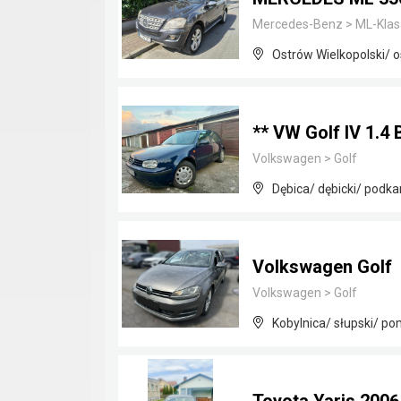
Mercedes-Benz
>
ML-Klas
Ostrów Wielkopolski/ o
** VW Golf IV 1.4
Volkswagen
>
Golf
Dębica/ dębicki/ podka
Volkswagen Golf
Volkswagen
>
Golf
Kobylnica/ słupski/ po