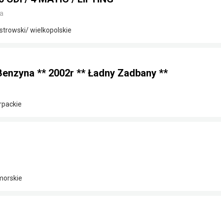
a
strowski/ wielkopolskie
 Benzyna ** 2002r ** Ładny Zadbany **
rpackie
morskie