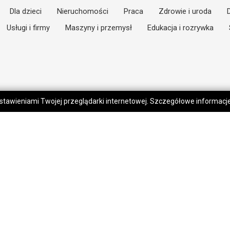
Dla dzieci
Nieruchomości
Praca
Zdrowie i uroda
Usługi i firmy
Maszyny i przemysł
Edukacja i rozrywka
 ustawieniami Twojej przeglądarki internetowej. Szczegółowe informac