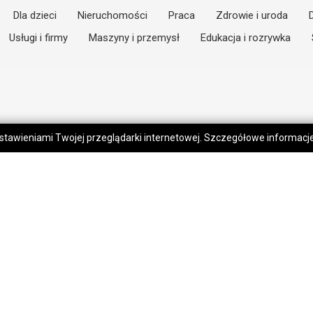
Dla dzieci
Nieruchomości
Praca
Zdrowie i uroda
Usługi i firmy
Maszyny i przemysł
Edukacja i rozrywka
 ustawieniami Twojej przeglądarki internetowej. Szczegółowe informac