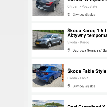
Citroen
>
Pozostałe
Gliwice/ śląskie
Škoda Karoq 1.6 
Aktywny tempoma
Skoda
>
Karoq
Dąbrowa Górnicza/ ślą
Škoda Fabia Styl
Skoda
>
Fabia
Gliwice/ śląskie