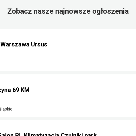
Zobacz nasze najnowsze ogłoszenia
m Warszawa Ursus
nzyna 69 KM
śląskie
Salon PL Klimatyzacja Czujniki park.