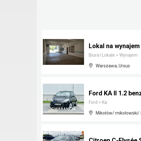
Lokal na wynaje
Biura I Lokale
>
Wynajem
Warszawa, Ursus
Ford KA II 1.2 be
Ford
>
Ka
Mikołów/ mikołowski/ 
Citroen C-Elysée 