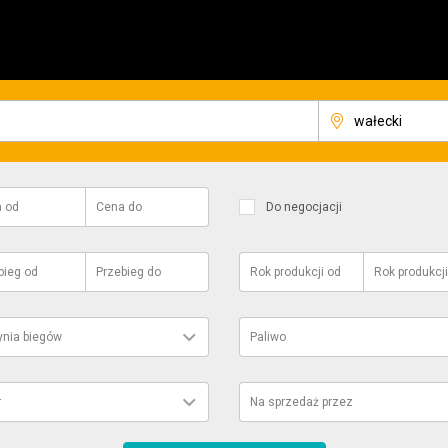
a
od
Cena
do
Do negocjacji
bieg
od
Przebieg
do
Rok produkcji
od
Rok produkcji
ynia biegów
Paliwo
r
Na sprzedaż przez