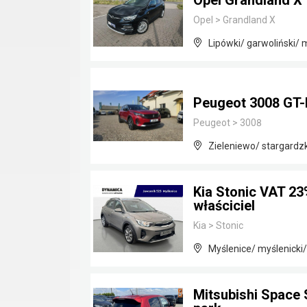
Opel Grandland X
Opel
>
Grandland X
Lipówki/ garwoliński/
Peugeot 3008 GT-
Peugeot
>
3008
Zieleniewo/ stargardz
Kia Stonic VAT 23
właściciel
Kia
>
Stonic
Myślenice/ myślenicki
Mitsubishi Space 