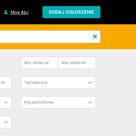
DODAJ OGŁOSZENIE
Moje Abc
×
Moc silnika
od
Moc silnika
do
do
Typ nadwozia
Kraj pochodzenia