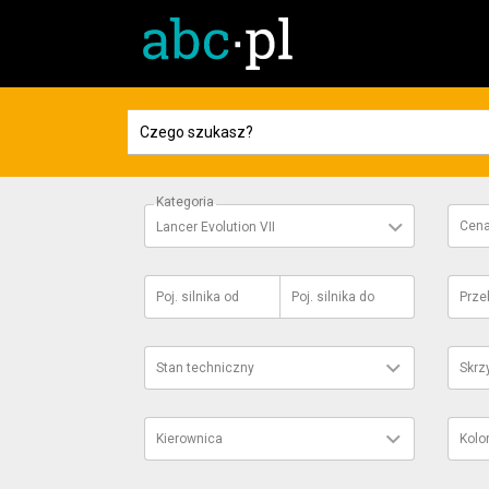
Kategoria
Cen
Lancer Evolution VII
Poj. silnika
od
Poj. silnika
do
Prze
Stan techniczny
Skrz
Kierownica
Kolo