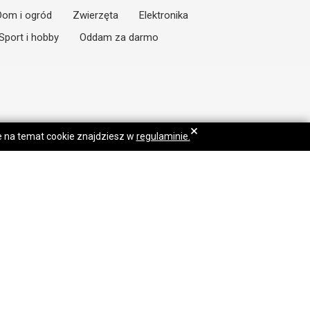
Dom i ogród
Zwierzęta
Elektronika
Sport i hobby
Oddam za darmo
×
je na temat cookie znajdziesz w
regulaminie.