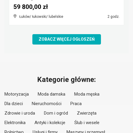
59 800,00 zł
Łuków/ łukowski/ lubelskie
2 godz.
ZOBACZ WIĘCEJ OGŁOSZEŃ
Kategorie główne:
Motoryzacja
Moda damska
Moda męska
Dla dzieci
Nieruchomości
Praca
Zdrowie i uroda
Dom i ogród
Zwierzęta
Elektronika
Antyki i kolekcje
Ślub i wesele
Rolnictwo
Usługi i firmy
Maszyny i przemysł