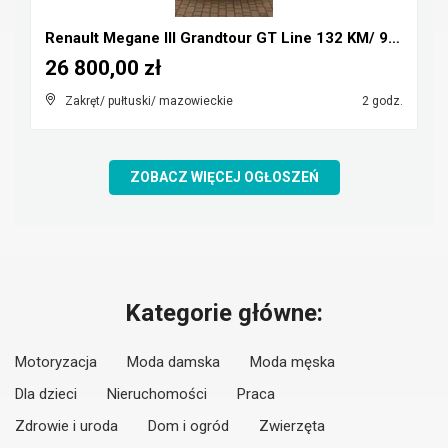
Renault Megane III Grandtour GT Line 132 KM/ 97 KW...
26 800,00 zł
Zakręt/ pułtuski/ mazowieckie
2 godz.
ZOBACZ WIĘCEJ OGŁOSZEŃ
Kategorie główne:
Motoryzacja
Moda damska
Moda męska
Dla dzieci
Nieruchomości
Praca
Zdrowie i uroda
Dom i ogród
Zwierzęta