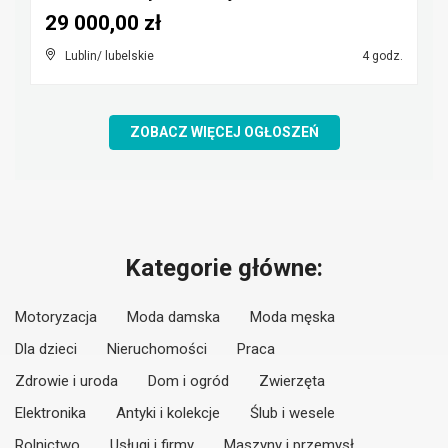
29 000,00 zł
Lublin/ lubelskie
4 godz.
ZOBACZ WIĘCEJ OGŁOSZEŃ
Kategorie główne:
Motoryzacja
Moda damska
Moda męska
Dla dzieci
Nieruchomości
Praca
Zdrowie i uroda
Dom i ogród
Zwierzęta
Elektronika
Antyki i kolekcje
Ślub i wesele
Rolnictwo
Usługi i firmy
Maszyny i przemysł