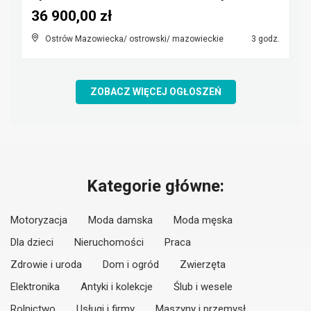
36 900,00 zł
Ostrów Mazowiecka/ ostrowski/ mazowieckie
3 godz.
ZOBACZ WIĘCEJ OGŁOSZEŃ
Kategorie główne:
Motoryzacja
Moda damska
Moda męska
Dla dzieci
Nieruchomości
Praca
Zdrowie i uroda
Dom i ogród
Zwierzęta
Elektronika
Antyki i kolekcje
Ślub i wesele
Rolnictwo
Usługi i firmy
Maszyny i przemysł