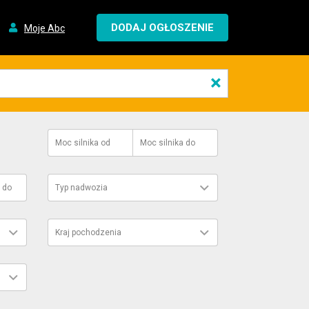
DODAJ OGŁOSZENIE
Moje Abc
×
Moc silnika
od
Moc silnika
do
do
Typ nadwozia
Kraj pochodzenia