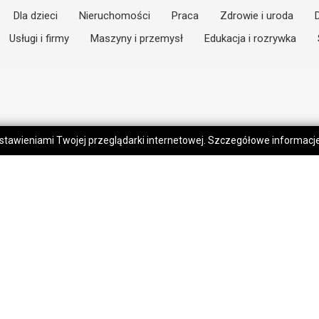
Dla dzieci
Nieruchomości
Praca
Zdrowie i uroda
Usługi i firmy
Maszyny i przemysł
Edukacja i rozrywka
 ustawieniami Twojej przeglądarki internetowej. Szczegółowe informac