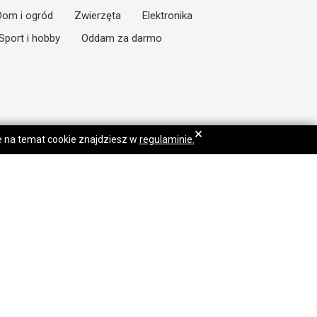
Dom i ogród
Zwierzęta
Elektronika
Sport i hobby
Oddam za darmo
×
je na temat cookie znajdziesz w
regulaminie.