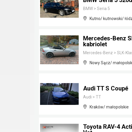
BMW Seria 5 520d
BMW
>
Seria 5
Kutno/ kutnowski/ łód
Mercedes-Benz SL
kabriolet
Mercedes-Benz
>
SLK-Kla
Nowy Sącz/ małopolsk
Audi TT S Coupé
Audi
>
TT
Kraków/ małopolskie
Toyota RAV-4 Acti