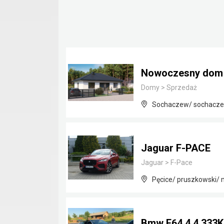
Nowoczesny dom j
Domy
>
Sprzedaż
Sochaczew/ sochacze
Jaguar F-PACE
Jaguar
>
F-Pace
Pęcice/ pruszkowski/
Bmw E64 4.4 333