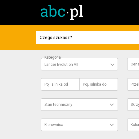
Kategoria
Cen
Lancer Evolution VII
Poj. silnika
od
Poj. silnika
do
Prze
Stan techniczny
Skrz
Kierownica
Kolo