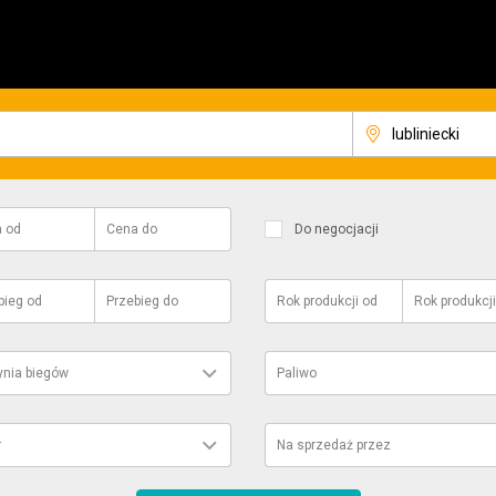
a
od
Cena
do
Do negocjacji
bieg
od
Przebieg
do
Rok produkcji
od
Rok produkcji
ynia biegów
Paliwo
r
Na sprzedaż przez