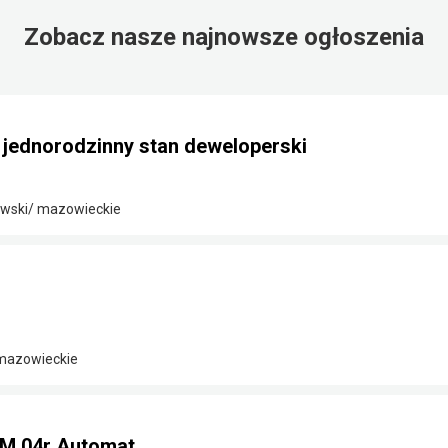
Zobacz nasze najnowsze ogłoszenia
ednorodzinny stan deweloperski
wski/ mazowieckie
 mazowieckie
KM 04r Automat