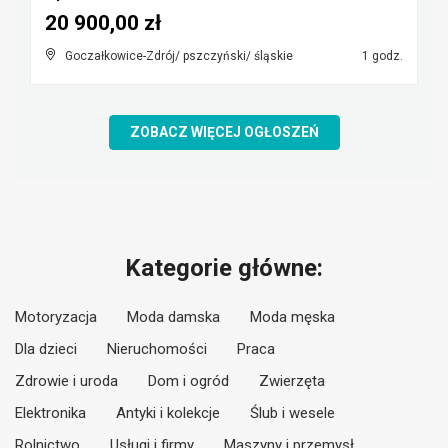
20 900,00 zł
Goczałkowice-Zdrój/ pszczyński/ śląskie
1 godz.
ZOBACZ WIĘCEJ OGŁOSZEŃ
Kategorie główne:
Motoryzacja
Moda damska
Moda męska
Dla dzieci
Nieruchomości
Praca
Zdrowie i uroda
Dom i ogród
Zwierzęta
Elektronika
Antyki i kolekcje
Ślub i wesele
Rolnictwo
Usługi i firmy
Maszyny i przemysł