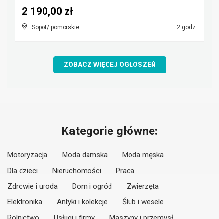
2 190,00 zł
Sopot/ pomorskie
2 godz.
ZOBACZ WIĘCEJ OGŁOSZEŃ
Kategorie główne:
Motoryzacja
Moda damska
Moda męska
Dla dzieci
Nieruchomości
Praca
Zdrowie i uroda
Dom i ogród
Zwierzęta
Elektronika
Antyki i kolekcje
Ślub i wesele
Rolnictwo
Usługi i firmy
Maszyny i przemysł