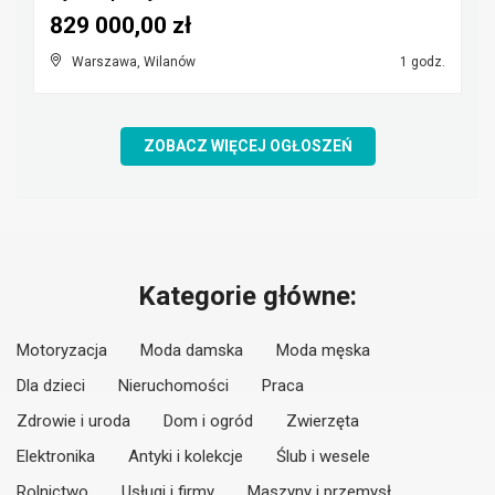
829 000,00 zł
Warszawa, Wilanów
1 godz.
ZOBACZ WIĘCEJ OGŁOSZEŃ
Kategorie główne:
Motoryzacja
Moda damska
Moda męska
Dla dzieci
Nieruchomości
Praca
Zdrowie i uroda
Dom i ogród
Zwierzęta
Elektronika
Antyki i kolekcje
Ślub i wesele
Rolnictwo
Usługi i firmy
Maszyny i przemysł